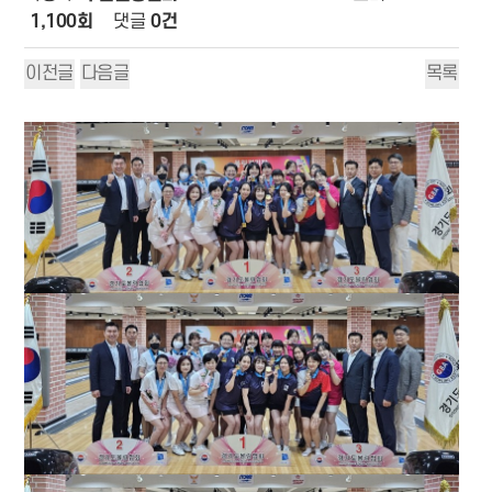
1,100회
댓글
0건
이전글
다음글
목록